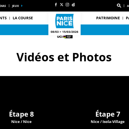
DIAS
JEUX
A
NTS
LA COURSE
PATRIMOINE
P
08/03 > 15/03/2026
Vidéos et Photos
Étape 8
Étape 7
Nice / Nice
Nice / Isola-Village