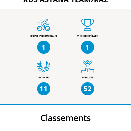
SPRINT INTERMÉDIAIRE
VICTOIRE D'ÉTAPE
1
1
VICTOIRES
PODIUMS
11
52
Classements