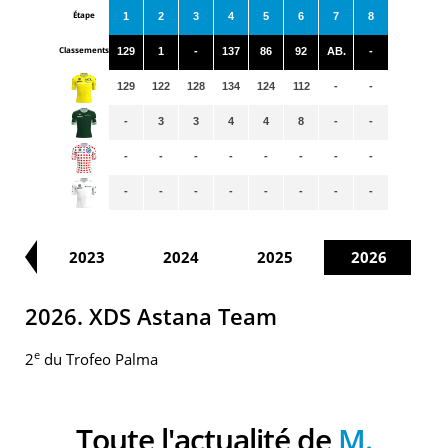
Étape
1
2
3
4
5
6
7
8
Classements
129
1
-
137
86
92
AB.
-
129
122
128
134
124
112
-
-
-
3
3
4
4
8
-
-
-
-
-
-
-
-
-
-
-
-
-
-
-
-
-
-
22
2023
2024
2025
2026
2026. XDS Astana Team
e
2
du Trofeo Palma
Toute l'actualité de
M.