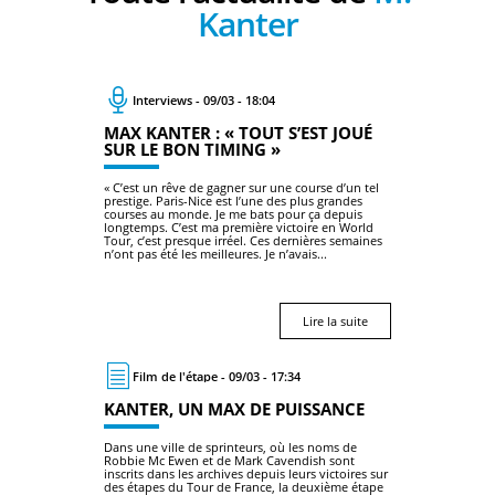
Kanter
Interviews - 09/03 - 18:04
MAX KANTER : « TOUT S’EST JOUÉ
SUR LE BON TIMING »
« C’est un rêve de gagner sur une course d’un tel
prestige. Paris-Nice est l’une des plus grandes
courses au monde. Je me bats pour ça depuis
longtemps. C’est ma première victoire en World
Tour, c’est presque irréel. Ces dernières semaines
n’ont pas été les meilleures. Je n’avais...
Lire la suite
Film de l'étape - 09/03 - 17:34
KANTER, UN MAX DE PUISSANCE
Dans une ville de sprinteurs, où les noms de
Robbie Mc Ewen et de Mark Cavendish sont
inscrits dans les archives depuis leurs victoires sur
des étapes du Tour de France, la deuxième étape