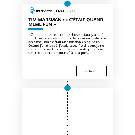
Interviews - 14/03 - 15:41
TIM MARSMAN : « C’ÉTAIT QUAND
MÊME FUN »
« Quand on tente quelque chose, il faut y aller à
fond. J’espérais avoir un ou deux coureurs de plus
avec moi, mais c’était une mission en solitaire.
Quand j’ai attaqué, j’avais assez froid, donc je ne
me sentais pas très bien. Mais ensuite je me suis
senti mieux et j’ai continué à attaquer...
Lire la suite