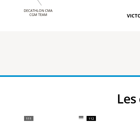
DECATHLON CMA
CGM TEAM
VICTO
Le
111
112