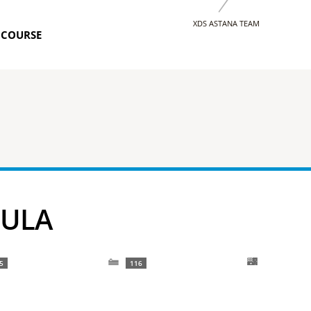
XDS ASTANA TEAM
 COURSE
LULA
5
116