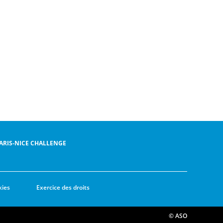
ARIS-NICE CHALLENGE
kies
Exercice des droits
© ASO