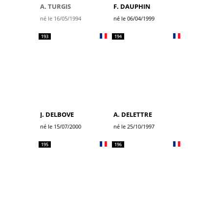
A. TURGIS
F. DAUPHIN
né le 16/05/1994
né le 06/04/1999
193
194
J. DELBOVE
A. DELETTRE
né le 15/07/2000
né le 25/10/1997
195
196