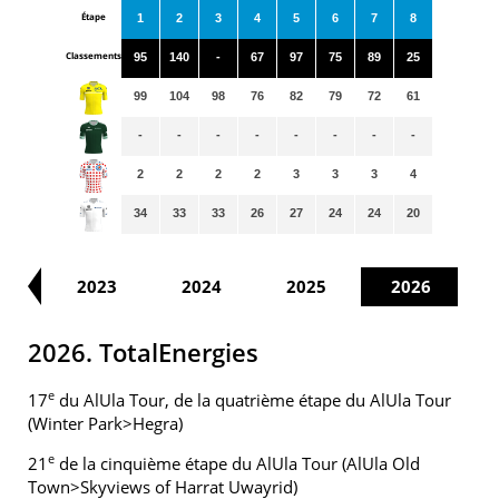
Étape
1
2
3
4
5
6
7
8
Classements
95
140
-
67
97
75
89
25
99
104
98
76
82
79
72
61
-
-
-
-
-
-
-
-
2
2
2
2
3
3
3
4
34
33
33
26
27
24
24
20
22
2023
2024
2025
2026
2026. TotalEnergies
e
17
du AlUla Tour, de la quatrième étape du AlUla Tour
(Winter Park>Hegra)
e
21
de la cinquième étape du AlUla Tour (AlUla Old
Town>Skyviews of Harrat Uwayrid)