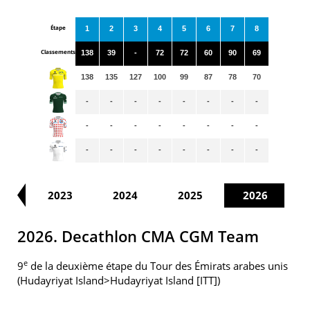
Étape
1
2
3
4
5
6
7
8
Classements
138
39
-
72
72
60
90
69
138
135
127
100
99
87
78
70
-
-
-
-
-
-
-
-
-
-
-
-
-
-
-
-
-
-
-
-
-
-
-
-
22
2023
2024
2025
2026
2026. Decathlon CMA CGM Team
e
9
de la deuxième étape du Tour des Émirats arabes unis
(Hudayriyat Island>Hudayriyat Island [ITT])