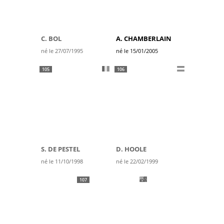
C. BOL
A. CHAMBERLAIN
né le 27/07/1995
né le 15/01/2005
105
106
S. DE PESTEL
D. HOOLE
né le 11/10/1998
né le 22/02/1999
107