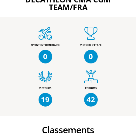
TEAM/FRA
SPRINT INTERMÉDIAIRE
VICTOIRE D'ÉTAPE
0
0
VICTOIRES
PODIUMS
19
42
Classements