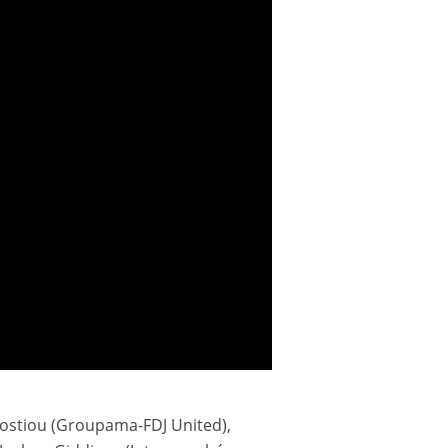
 Costiou (Groupama-FDJ United),