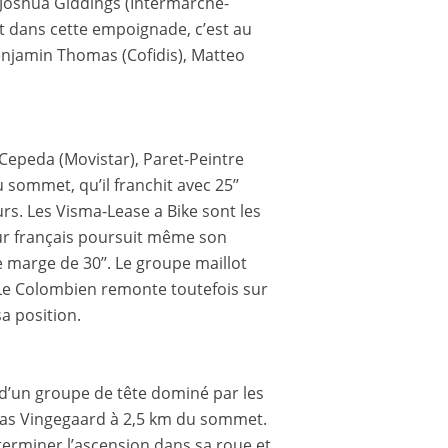
 Joshua Giddings (Intermarché-
t dans cette empoignade, c’est au
njamin Thomas (Cofidis), Matteo
Cepeda (Movistar), Paret-Peintre
sommet, qu’il franchit avec 25’’
rs. Les Visma-Lease a Bike sont les
eur français poursuit même son
e marge de 30’’. Le groupe maillot
 Le Colombien remonte toutefois sur
a position.
in d’un groupe de tête dominé par les
nas Vingegaard à 2,5 km du sommet.
terminer l’ascension dans sa roue et