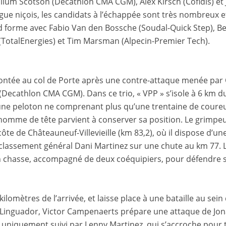
allum Scotson (Decathlon CMA CGM), Alex Kirsch (Cofidis) et
gue niçois, les candidats à l’échappée sont très nombreux e
 forme avec Fabio Van den Bossche (Soudal-Quick Step), Be
 (TotalEnergies) et Tim Marsman (Alpecin-Premier Tech).
ontée au col de Porte après une contre-attaque menée par 
ecathlon CMA CGM). Dans ce trio, « VPP » s’isole à 6 km du 
r une peloton ne comprenant plus qu’une trentaine de coureu
 l’homme de tête parvient à conserver sa position. Le grimp
ôte de Châteauneuf-Villevieille (km 83,2), où il dispose d’un
 classement général Dani Martinez sur une chute au km 77.
 chasse, accompagné de deux coéquipiers, pour défendre s
kilomètres de l’arrivée, et laisse place à une bataille au se
u Linguador, Victor Campenaerts prépare une attaque de Jo
 uniquement suivi par Lenny Martinez, qui s’accroche pour 