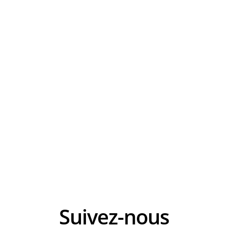
Nice (145 km) – Lenny MARTINEZ (BAHRAIN VICTORIOUS), Jonas VINGEGAARD (TEAM VISMA | 
Suivez-nous