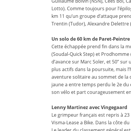
Guillaume Boivin (NSN), Cees Bol, C
Lotto). Comme toujours pour l’épilo
km 11 qu’un groupe d’attaque prend
Trentin (Tudor), Alexandre Delettre
Un solo de 60 km de Paret-Peintre
Cette échappée prend fin dans la m
(Soudal-Quick Step) et Prodhomme (D
d’avance sur Marc Soler, et 50’’ su
plus actifs dans la poursuite, mais
aventure solitaire au sommet de la c
jaune a entre temps perdu le 2e du
son vélo et part courageusement en
Lenny Martinez avec Vingegaard
Le grimpeur français est repris à 23 
Visma-Lease a Bike. Dans la côte d
Le leader du classement général est