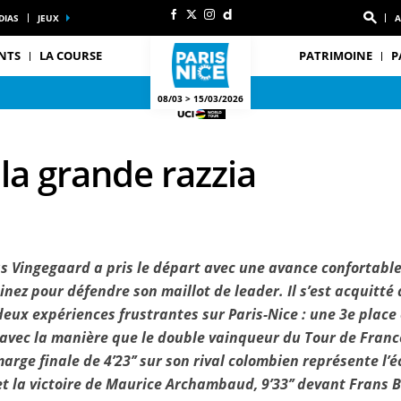
DIAS
JEUX
A
NTS
LA COURSE
PATRIMOINE
P
08/03 > 15/03/2026
la grande razzia
s Vingegaard a pris le départ avec une avance confortable
ez pour défendre son maillot de leader. Il s’est acquitté 
deux expériences frustrantes sur Paris-Nice : une 3e plac
t avec la manière que le double vainqueur du Tour de Fran
 marge finale de 4’23’’ sur son rival colombien représente l’
 et la victoire de Maurice Archambaud, 9’33’’ devant Frans