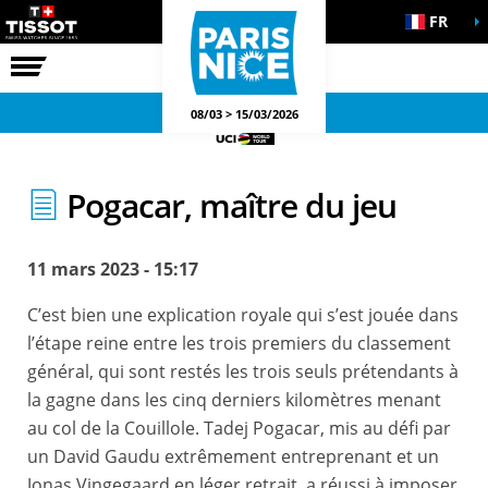
FR
LA COURSE
JEUX OFFICIELS
08/03 > 15/03/2026
Pogacar, maître du jeu
11 mars 2023 - 15:17
C’est bien une explication royale qui s’est jouée dans
l’étape reine entre les trois premiers du classement
général, qui sont restés les trois seuls prétendants à
la gagne dans les cinq derniers kilomètres menant
au col de la Couillole. Tadej Pogacar, mis au défi par
un David Gaudu extrêmement entreprenant et un
Jonas Vingegaard en léger retrait, a réussi à imposer