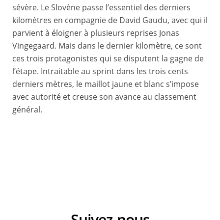
sévère. Le Slovène passe l’essentiel des derniers
kilomètres en compagnie de David Gaudu, avec qui il
parvient à éloigner à plusieurs reprises Jonas
Vingegaard. Mais dans le dernier kilomètre, ce sont
ces trois protagonistes qui se disputent la gagne de
l’étape. Intraitable au sprint dans les trois cents
derniers mètres, le maillot jaune et blanc s’impose
avec autorité et creuse son avance au classement
général.
11/03/2023 - Paris-Nice - Étape 7 - Nice / Col de la Couillole (142,8km) - POGACAR Tadej (UAE TEAM EMIRATES) - Vainqueur de l’étape © A.S.O./Aurélien Vialatte
Suivez-nous