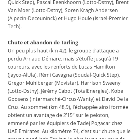
Quick Step), Pascal Eeenkhoorn (Lotto-Dstny), Brent
Van Moer (Lotto-Dstny), Soren Kragh Andersen
(Alpecin-Deceuninck) et Hugo Houle (Israel-Premier
Tech).
Chute et abandon de Tarling
Un peu plus haut (km 42), le groupe d’attaque a
perdu Arnaud Démare, mais s’étoffe jusqu’à 19
coureurs, avec les renforts de Lucas Hamilton
(Jayco-AlUla), Rémi Cavagna (Soudal-Quick Step),
Gregor Mühlberger (Movistar), Harrison Sweeny
(Lotto-Dstny), Jérémy Cabot (TotalEnergies), Kobe
Goosens (Intermarché-Circus-Wanty) et David De la
Cruz. Au sommet (km 48,9), l’échappée ainsi formée
obtient un avantage de 2’15’’ sur le peloton,
emmené par les équipiers de Tadej Pogacar chez
UAE Emirates. Au kilomètre 74, c’est sur chute que le