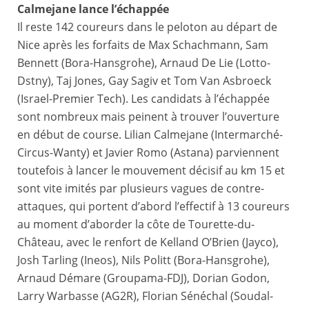
Calmejane lance l’échappée
Résumé - Étape 7 - #ParisNice 2023
Il reste 142 coureurs dans le peloton au départ de
Nice après les forfaits de Max Schachmann, Sam
Bennett (Bora-Hansgrohe), Arnaud De Lie (Lotto-
Dstny), Taj Jones, Gay Sagiv et Tom Van Asbroeck
(Israel-Premier Tech). Les candidats à l’échappée
sont nombreux mais peinent à trouver l’ouverture
en début de course. Lilian Calmejane (Intermarché-
Circus-Wanty) et Javier Romo (Astana) parviennent
toutefois à lancer le mouvement décisif au km 15 et
sont vite imités par plusieurs vagues de contre-
attaques, qui portent d’abord l’effectif à 13 coureurs
au moment d’aborder la côte de Tourette-du-
Château, avec le renfort de Kelland O’Brien (Jayco),
Josh Tarling (Ineos), Nils Politt (Bora-Hansgrohe),
Arnaud Démare (Groupama-FDJ), Dorian Godon,
Larry Warbasse (AG2R), Florian Sénéchal (Soudal-